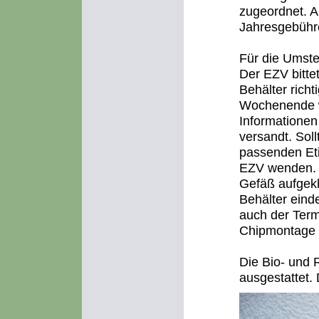
zugeordnet. A
Jahresgebühre
Für die Umste
Der EZV bittet
Behälter rich
Wochenende wu
Informationen
versandt. Sol
passenden Eti
EZV wenden. D
Gefäß aufgekl
Behälter eind
auch der Ter
Chipmontage b
Die Bio- und 
ausgestattet.