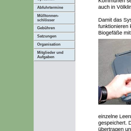
Kommunen seit 
auch in Völk
Abfuhrtermine
Mülltonnen-
Damit das Sy
schlösser
funktionieren
Gebühren
Biogefäße mi
Satzungen
Organisation
Mitglieder und
Aufgaben
einzelne Lee
gespeichert.
übertragen u