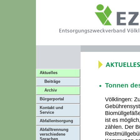
Aktuelles
Beiträge
Tonnen des
Archiv
Völklingen: Z
Bürgerportal
Gebührensyste
Kontakt und
Biomüllgefäße
Service
ist es möglich
Abfallentsorgung
zählen. Der B
Abfalltrennung
Restmüllgebüh
verschiedene
Sprachen