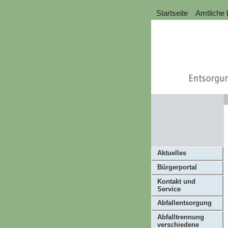
Startseite
Amtliche
Aktuelles
Bürgerportal
Kontakt und
Service
Abfallentsorgung
Abfalltrennung
verschiedene