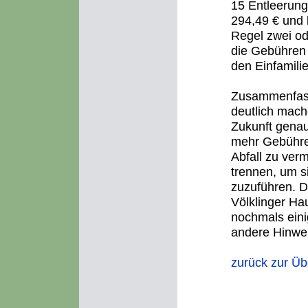
15 Entleerung
294,49 € und 
Regel zwei ode
die Gebühren 
den Einfamili
Zusammenfass
deutlich mach
Zukunft genaus
mehr Gebühren 
Abfall zu ver
trennen, um s
zuzuführen. 
Völklinger Ha
nochmals eini
andere Hinwe
zurück zur Üb