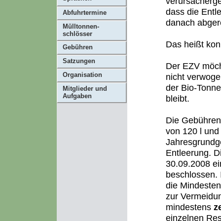
verursacherge
dass die Entl
Abfuhrtermine
danach abger
Mülltonnen-
schlösser
Das heißt kon
Gebühren
Satzungen
Der EZV möcht
Organisation
nicht verwoge
der Bio-Tonne
Mitglieder und
Aufgaben
bleibt.
Die Gebühren 
von 120 l und
Jahresgrundge
Entleerung. 
30.09.2008 ei
beschlossen. 
die Mindesten
zur Vermeidun
mindestens
z
einzelnen Res