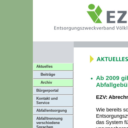
Aktuelles
Beiträge
Ab 2009 gi
Archiv
Abfallgeb
Bürgerportal
EZV: Abrechn
Kontakt und
Service
Wie bereits s
Abfallentsorgung
Entsorgungsz
Abfalltrennung
das System fü
verschiedene
Sprachen